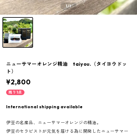
1
/1
ニューサマーオレンジ精油 taiyou.（タイヨウドッ
ト）
¥2,800
残り1点
International shipping available
伊豆の名産品、ニューサマーオレンジの精油。
伊豆のセラピストが元気を届ける為に開発したニューサマー